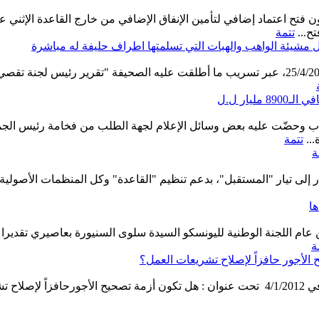
ح...
تتمة
ل مشيئة الواهب والهبات التي تسلمتها اطراف حليفة له مباشرة
طالعنا النائب كنعان، من خلال جريدة السفير الصادرة بتاريخ 25/4/2012، عبر تسريب ما أطلقت ع
يار ل.ل
اب وحضّت عليه بعض وسائل الإعلام لجهة الطلب من فخامة رئيس الجمه
تتمة
ة
لى تيار "المستقبل"، بدعم تنظيم "القاعدة" وكل المنظمات الأصولية و
ا
عام اللجنة الوطنية لليونسكو السيدة سلوى السنيورة بعاصيري تقديرا لم
ة
الأجور حافزاً لإصلاح تشريعات العمل؟
كتب الخبير رفيق سلامة مقالة في جريدة السفير يوم الاربعاء في 4/1/2012 تحت عنوان : هل تك