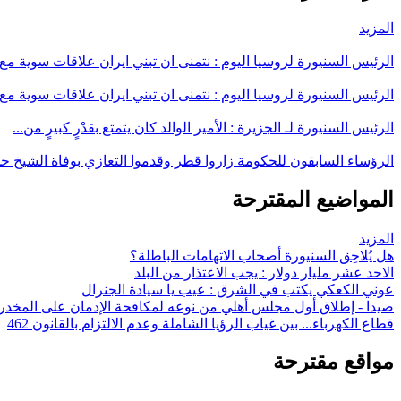
المزيد
الرئيس السنيورة لروسيا اليوم : نتمنى ان تبني ايران علاقات سوية مع 
الرئيس السنيورة لروسيا اليوم : نتمنى ان تبني ايران علاقات سوية مع 
الرئيس السنيورة لـ الجزيرة : الأمير الوالد كان يتمتع بقدْرٍ كبيرٍ من...
الرؤساء السابقون للحكومة زاروا قطر وقدموا التعازي بوفاة الشيخ ح
المواضيع المقترحة
المزيد
هل يُلاحِق السنيورة أصحاب الاتهامات الباطلة؟
الاحد عشر مليار دولار : يجب الاعتذار من البلد
عوني الكعكي يكتب في الشرق : عيب يا سيادة الجنرال
صيدا - إطلاق أول مجلس أهلي من نوعه لمكافحة الإدمان على المخدر
قطاع الكهرباء... بين غياب الرؤيا الشاملة وعدم الالتزام بالقانون 462
مواقع مقترحة