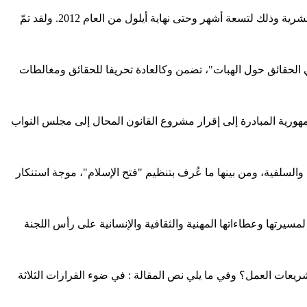
أقر مجلس النواب في جلسته التي انعقدت في 3 تموز 2012 قانون فتح اعتماد إضافي لتأمين الإنفاق الإضافي من خارج القاعدة الإثني عشرية وذلك لتسعة أشهر وحتى نهاية أيلول من العام 2012. ولقد تمّ
ليه الصحيفة "تقرير رئيس لجنة تقصي الحقائق حول الهبات"، تضمن وكالعادة تحريفا للحقائق ومغالطات
ورية المبادرة إلى إقرار مشروع القانون المحال إلى مجلس النواب
السلفية، ومن بينها ما عُرف بتنظيم "فتح الإسلام"، موجة استنكار
سيرتها وعطاءاتها المهنية والثقافية والإنسانية على رأس اللجنة
ون أزمة تصحيح الأجورحافزاً لإصلاح تشريعات العمل؟ وفي ما يلي نص المقالة : في ضوء القرارات الثلاثة