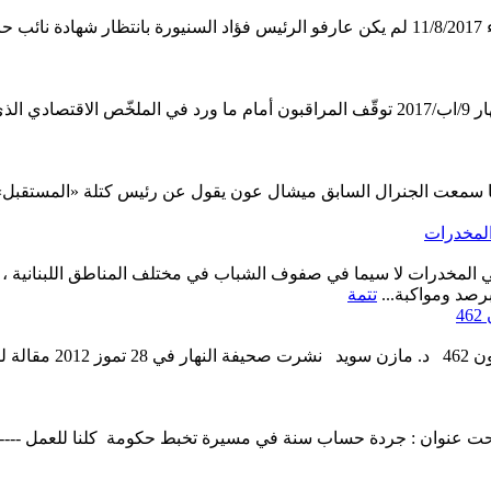
هل يُلاحِق السنيورة أصحاب الاتهامات الباطلة؟ نون جريدة اللواء 11/8/2017 لم يكن عارفو ا
الاحد عشر مليار دولار : يجب الاعتذار من البلد غسان عياش النهار 9/اب/2017 توقّف المراق
يادة الجنرال عوني الكعكي الشرق21/10/20125 عندما سمعت الجنرال السابق ميشال عون يقول عن ر
المخدرات
 المخدرات لا سيما في صفوف الشباب في مختلف المناطق اللبنانية
برصد ومواكبة...
تتمة
4
قطاع الكهرباء... بي
 عنوان : جردة حساب سنة في مسيرة تخبط حكومة كلنا للعمل ---------