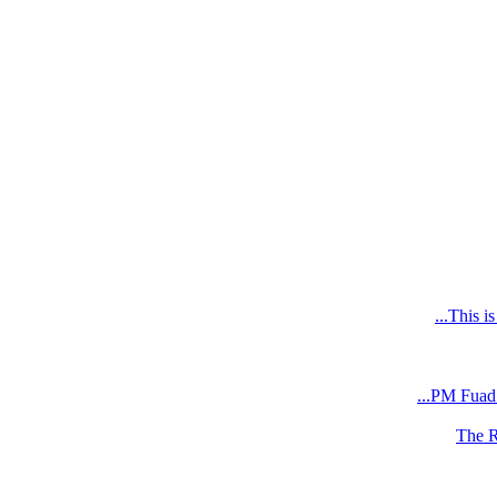
This i
PM Fuad 
The R