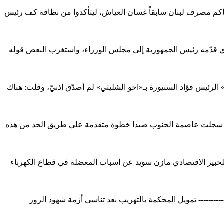
لرئيس فؤاد السنيورة بانتظار شهادة نائب حاكم مصرف لبنان سابقاً غسان العياش، ليتأكدوا من نظافة كف رئيس
بون أمام ما ورد في الملخّص الاقتصادي الذي قدّمه رئيس الجمهورية إلى مجلس الوزراء، واستغرب البعض قوله
ئيس كتلة «المستقبل» الرئيس فؤاد السنيورة بـ«اخو الشليتي» لم أصدّق اذنيّ، وقلت: هناك
 ، سجلت عاصمة الجنوب صيدا خطوة متقدمة على طريق الحد من هذه
ن غياب الرؤيا الشاملة وعدم الالتزام بالقانون 462 د. مازن سويد نشرت صحيفة النهار في 28 تموز 2012 مقالة للخبير الاقتصادي مازن سويد عن اسباب المعضلة في قطاع الكهرباء
----- تمويل المحكمة بالتهريب بعد تناسي أزمة شهود الزور