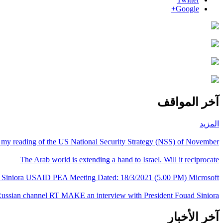
Google+
آخر المواقف
المزيد
s my reading of the US National Security Strategy (NSS) of November...
The Arab world is extending a hand to Israel. Will it reciprocate
Siniora USAID PEA Meeting Dated: 18/3/2021 (5.00 PM) Microsoft...
ussian channel RT MAKE an interview with President Fouad Siniora
آخر الأخبار