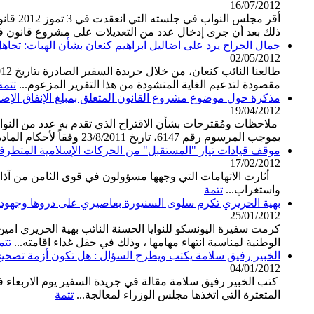
16/07/2012
ذلك بعد أن جرى إدخال عدد من التعديلات على مشروع قانون فت
جمال الجراح يرد على اضاليل ابراهيم كنعان بشأن الهبات: تجاه
02/05/2012
مقصودة لتدعيم الغاية المنشودة من هذا التقرير المزعوم...
تتمة
مذكرة حول موضوع مشروع القانون المتعلق بمبلغ الإنفاق الإضافي الـ8900 مل
19/04/2012
ملاحظات ومُقترحات بشأن الاقتراح الذي تقدم به عدد من النو
بموجب المرسوم رقم 6147، تاريخ 23/8/2011 وفقاً لأحكام المادة...
موقف قيادات تيار "المستقبل" من الحركات الإسلامية المتطرف
17/02/2012
أثارت الاتهامات التي وجهها مسؤولون في قوى الثامن من آذار إ
واستغراب...
تتمة
بهية الحريري تكرم سلوى السنيورة بعاصيري على دروها وجهوده
25/01/2012
كرمت سفيرة اليونسكو للنوايا الحسنة النائب بهية الحريري امين 
الوطنية لمناسبة انتهاء مهامها ، وذلك في حفل غداء اقامته...
تتم
الخبير رفيق سلامة يكتب ويطرح السؤال : هل تكون أزمة تصحيح 
04/01/2012
المتعثرة التي اتخذها مجلس الوزراء لمعالجة...
تتمة