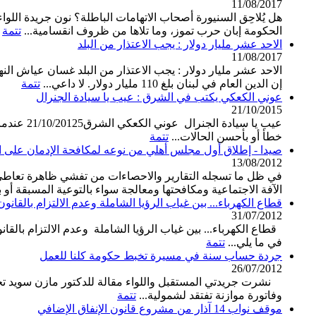
11/08/2017
الحكومة إبان حرب تموز، وما تلاها من ظروف انقسامية...
تتمة
الاحد عشر مليار دولار : يجب الاعتذار من البلد
11/08/2017
إن الدين العام في لبنان بلغ 110 مليار دولار. لا داعي...
تتمة
عوني الكعكي يكتب في الشرق : عيب يا سيادة الجنرال
21/10/2015
عيب يا س
خطأ أو بأحسن الحالات...
تتمة
صيدا - إطلاق أول مجلس أهلي من نوعه لمكافحة الإدمان على 
13/08/2012
في ظل ما تسجله التقارير والاحصاءات من تفشي ظاهرة تعاطي
الآفة الاجتماعية ومكافحتها ومعالجة سواء بالتوعية المسبقة أو 
قطاع الكهرباء... بين غياب الرؤيا الشاملة وعدم الالتزام بالقانون 62
31/07/2012
في ما يلي...
تتمة
جردة حساب سنة في مسيرة تخبط حكومة كلنا للعمل
26/07/2012
نشرت جريدتي المستقبل واللواء مقالة للدكتور مازن سويد تحت
وفاتورة موازنة تفتقد لشمولية...
تتمة
موقف نواب 14 آذار من مشروع قانون الإنفاق الإضافي