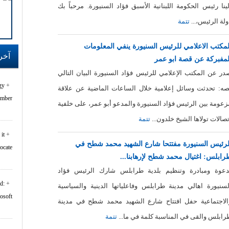
لينا رئيس الحكومة اللبنانية الأسبق فؤاد السنيورة. مرحباً بك
ولة الرئيس،...
تتمة
لمكتب الاعلامي للرئيس السنيورة ينفي المعلومات
آخر
لمفبركة عن قصة ابو عمر
در عن المكتب الإعلامي للرئيس فؤاد السنيورة البيان التالي
gy
صه: تحدثت وسائل إعلامية خلال الساعات الماضية عن علاقة
er...
زعومة بين الرئيس فؤاد السنيورة والمدعو أبو عمر، على خلفية
تصالات تولاها الشيخ خلدون...
تتمة
it
لرئيس السنيورة مفتتحا شارع الشهيد محمد شطح في
rocate
رابلس: اغتيال محمد شطح لإرهابنا...
دعوة ومبادرة وتنظيم بلدية طرابلس شارك الرئيس فؤاد
d:
لسنيورة اهالي مدينة طرابلس وفاعلياتها الدينية والسياسية
oft...
الاجتماعية حفل افتتاح شارع الشهيد محمد شطح في مدينة
رابلس والقى في المناسبة كلمة في ما...
تتمة