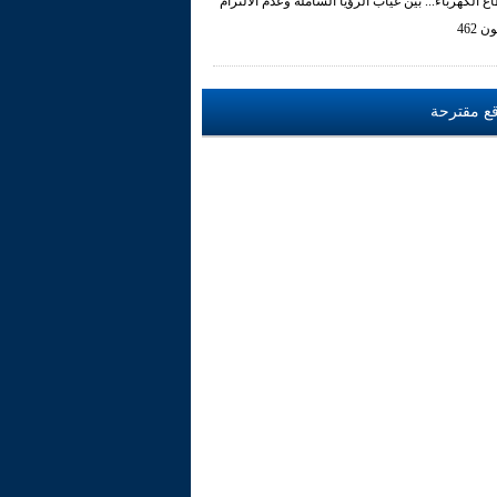
ع الكهرباء... بين غياب الرؤيا الشاملة وعدم الالتزام
ن 462
ع مقترحة