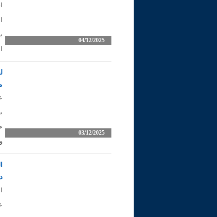
ا
ا
ب
04/12/2025
ا
ل
م
ع
ب
03/12/2025
و
ا
د
ا
ع