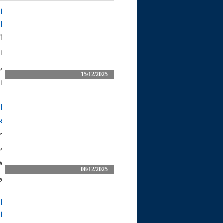
ا
ا
أ
ا
س
15/12/2025
ا
ب
ج
س
ف
08/12/2025
و
ا
ا