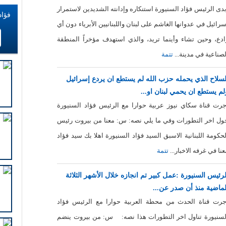
بدى الرئيس فؤاد السنيورة استنكاره وإدانته الشديدين لاستمرار
فؤاد
سرائيل في عدوانها الغاشم على لبنان واللبنانيين الأبرياء دون أي
ادع، وحين تشاء وأينما تريد، والذي استهدف مؤخراً المنطقة
لصناعية في مدينة...
تتمة
لسلاح الذي يحمله حزب الله لم يستطع ان يردع إسرائيل
لم يستطع ان يحمي لبنان او...
جرت قناة سكاي نيوز عربية حوارا مع الرئيس فؤاد السنيورة
ول اخر التطورات وفي ما يلي نصه: س: معنا من بيروت رئيس
لحكومة اللبنانية الاسبق السيد فؤاد السنيورة اهلا بك سيد فؤاد
عنا في غرفه الاخبار...
تتمة
لرئيس السنيورة :عمل كبير تم انجازه خلال الأشهر الثلاثة
لماضية منذ أن صدر عن...
جرت قناة الحدث من محطة العربية حوارا مع الرئيس فؤاد
لسنيورة تناول اخر التطورات هذا نصه: س: من بيروت ينضم