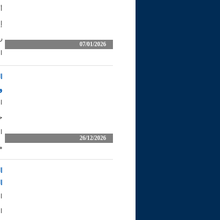
أ
إ
ر
07/01/2026
ا
ا
و
ا
ح
ا
26/12/2026
م
ا
ا
ا
ا