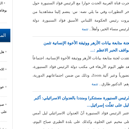
جرت قناة العربية الحدث حوارا مع الرئيس فؤاد السنيورة حول
ال
بوفاة
خر التطورات وفي ما يلي نصه: س: ينضم إلينا مشاهدينا من
يروت رئيس الحكومة اللبناني الأسبق فؤاد السنيورة. دولة
لرئيس مساء الخير، وأهلاً...
تتمة
الم
جنة متابعة بيانات الأزهر ووثيقة الأخوة الإنسانية تثمن
واقف الحبر الاعظم :...
هل 
قدت لجنة متابعة بيانات الأزهر ووثيقة الأخوة الإنسانية، اجتماعاً
عد ظهر اليوم الأربعاء في مكتب دولة الرئيس فؤاد السنيورة،
الا
حضورياً وعبر آلية Zoom، وذلك من ضمن اجتماعاتهم الدورية،
هم: الدكتور طارق...
تتمة
عون
لرئيس السنيورة مستنكرا ومنددا بالعدوان الاسرائيلي: أكبر
صيد
ليل على تفلّت إسرائيل...
على 
عتبر الرئيس فؤاد السنيورة أنّ العدوان الاسرائيلي ليل أمس
لى مخيم عين الحلوة، وكذلك على بلدة الطيري صباح اليوم،