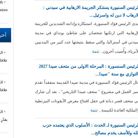
th
لرئيس السنيورة يستنكر الجريمة الارهابية في سيدني :
niora
لارهاب لا دين له واسرئيل...
بدى الرئيس فؤاد السنيورة، استنكاره وإدانته الشديدين للجريمة
لإرهابية التي ارتكبها شخصان على شاطئ بونداي في مدينة
آخر 
يدني في أستراليا، والتي سقط بنتيجتها عدد كبير من المدنيين
لأبرياء، وأُصيب آخرون...
تتمة
ال
علاقا
الرئيس السنسورة : المرحلة الاولى من متحف صيدا 2027
التوازي مع سنة "صيدا...
ال الرئيس فؤاد السنيورة في مدينة صيدا القديمة متفقداً تقدم
ال
علاقا
ير العمل في مشروع " متحف صيدا التاريخي" ، بعد أن شارك
ي متحف قصر دبانة في حفل افتتاح معرض الأيقونات البيزنطية
الملكية العائدة لكنيسة...
تتمة
ال
بقدْرٍ
لرئيس السنيورة لـ الحدث : الأسلوب الذي يعتمده حزب
لله وللأسف يخدم مصالح...