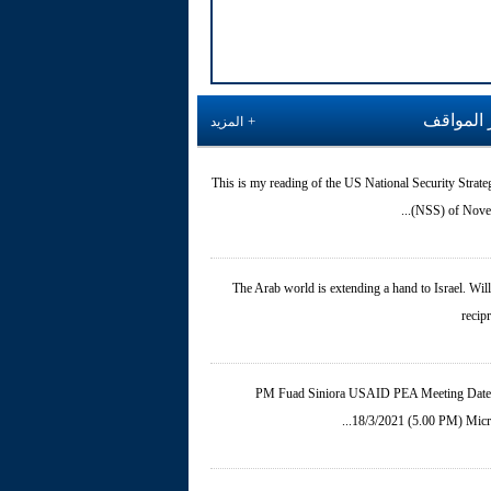
 المواقف
المزيد
This is my reading of the US National Security Strate
(NSS) of Novemb
The Arab world is extending a hand to Israel. Will 
recip
PM Fuad Siniora USAID PEA Meeting Date
18/3/2021 (5.00 PM) Micros