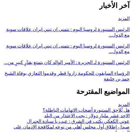
آخر الأخبار
المزيد
الرئيس السنيورة لروسيا اليوم : نتمنى ان تبني ايران علاقات سوية
مع الدول...
الرئيس السنيورة لروسيا اليوم : نتمنى ان تبني ايران علاقات سوية
مع الدول...
الرئيس السنيورة لـ الجزيرة : الأمير الوالد كان يتمتع بقدْرٍ كبيرٍ من...
الرؤساء السابقون للحكومة زاروا قطر وقدموا التعازي بوفاة الشيخ
حمد بن خليفة
المواضيع المقترحة
المزيد
هل يُلاحِق السنيورة أصحاب الاتهامات الباطلة؟
الاحد عشر مليار دولار : يجب الاعتذار من البلد
عوني الكعكي يكتب في الشرق : عيب يا سيادة الجنرال
صيدا - إطلاق أول مجلس أهلي من نوعه لمكافحة الإدمان على