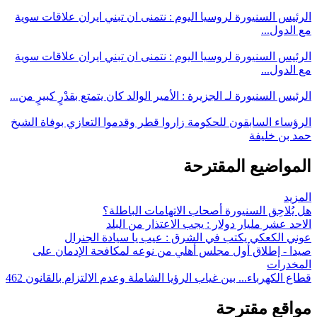
الرئيس السنيورة لروسيا اليوم : نتمنى ان تبني ايران علاقات سوية
مع الدول...
الرئيس السنيورة لروسيا اليوم : نتمنى ان تبني ايران علاقات سوية
مع الدول...
الرئيس السنيورة لـ الجزيرة : الأمير الوالد كان يتمتع بقدْرٍ كبيرٍ من...
الرؤساء السابقون للحكومة زاروا قطر وقدموا التعازي بوفاة الشيخ
حمد بن خليفة
المواضيع المقترحة
المزيد
هل يُلاحِق السنيورة أصحاب الاتهامات الباطلة؟
الاحد عشر مليار دولار : يجب الاعتذار من البلد
عوني الكعكي يكتب في الشرق : عيب يا سيادة الجنرال
صيدا - إطلاق أول مجلس أهلي من نوعه لمكافحة الإدمان على
المخدرات
قطاع الكهرباء... بين غياب الرؤيا الشاملة وعدم الالتزام بالقانون 462
مواقع مقترحة