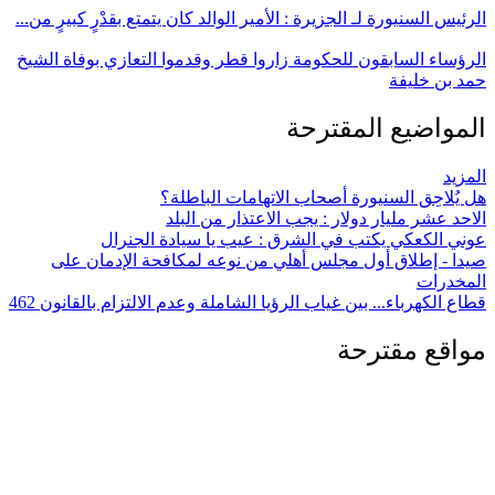
الرئيس السنيورة لـ الجزيرة : الأمير الوالد كان يتمتع بقدْرٍ كبيرٍ من...
الرؤساء السابقون للحكومة زاروا قطر وقدموا التعازي بوفاة الشيخ
حمد بن خليفة
المواضيع المقترحة
المزيد
هل يُلاحِق السنيورة أصحاب الاتهامات الباطلة؟
الاحد عشر مليار دولار : يجب الاعتذار من البلد
عوني الكعكي يكتب في الشرق : عيب يا سيادة الجنرال
صيدا - إطلاق أول مجلس أهلي من نوعه لمكافحة الإدمان على
المخدرات
قطاع الكهرباء... بين غياب الرؤيا الشاملة وعدم الالتزام بالقانون 462
مواقع مقترحة