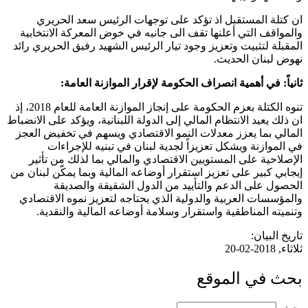
ان كتلة المستقبل اذ تؤكد على توجهات الرئيس سعد الحريري
والمواقف التي أعلنها تقف الى جانبه في خوض المعركة الانتخابية
المقبلة لتثبيت وتعزيز وجود تيار الرئيس الشهيد رفيق الحريري رائد
نهوض لبنان الحديث.
ثانياً: في أهمية انصراف الحكومة لإقرار الموازنة العامة:
تنوه الكتلة بعزم الحكومة على إنجاز الموازنة العامة للعام 2018، إذ
ان ذلك يعيد الانتظام المالي إلى الدولة اللبنانية، ويؤكد على الانضباط
المالي بما يعزز معدلات النمو الاقتصادي ويسهم في تخفيض العجز
في الموازنة ويشكل تعزيزاً لجدية لبنان في تبنيه للإجراءات
الإصلاحية على المستويين الاقتصادي والمالي بما لذلك من تأثير
إيجابي كبير على تعزيز استقرار أوضاعه المالية وبما يمكّن لبنان من
الحصول على الدعم والتأييد من الدول الشقيقة والصديقة
والمؤسسات العربية والدولية الذي يحتاجه لتعزيز نموه الاقتصادي
وتنميته المناطقية واستقرار وسلامة أوضاعه المالية والنقدية.
تاريخ البيان:
ثلاثاء, 2018-02-20
بحث في الموقع