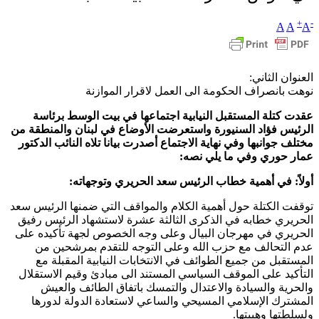
+
-
A
A
A
العنوان الثاني:
نوهت بانصراف الحكومة الى العمل لاقرار الموازنة
عقدت كتلة المستقبل النيابية اجتماعها في بيت الوسط برئاسة
الرئيس فؤاد السنيورة واستعرضت الأوضاع في لبنان والمنطقة من
مختلف جوانبها وفي نهاية الاجتماع أصدرت بيانا تلاه النائب الدكتور
عمار حوري وفي ما يلي نصه:
أولاً: في أهمية خطاب الرئيس سعد الحريري وتوجهاته:
توقفت الكتلة حول أهمية الكلام والمواقف التي ضمنها الرئيس سعد
الحريري خطابه في الذكرى الثالثة عشرة لاستشهاد الرئيس رفيق
الحريري في مهرجان البيال وعلى وجه الخصوص لجهة تأكيده على
عدم التحالف مع حزب الله وعلى التوجه للتقدم بمرشحين من
المستقبل من جميع الطوائف في الانتخابات النيابية المقبلة مع
التأكيد على الموقف السياسي المستند الى مبادئ وقيم الاستقلال
والحرية والسيادة والاعتدال والتمسك باتفاق الطائف والعيش
المشترك الإسلامي المسيحي والساعي لاستعادة الدولة لدورها
ولسلطتها وهيبتها.