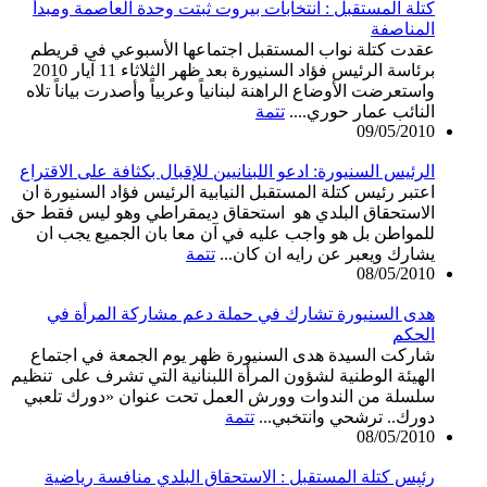
كتلة المستقبل : انتخابات بيروت ثبتت وحدة العاصمة ومبدأ
المناصفة
عقدت كتلة نواب المستقبل اجتماعها الأسبوعي في قريطم
برئاسة الرئيس فؤاد السنيورة بعد ظهر الثلاثاء 11 آيار 2010
واستعرضت الأوضاع الراهنة لبنانياً وعربياً وأصدرت بياناً تلاه
النائب عمار حوري....
تتمة
09/05/2010
الرئيس السنيورة: ادعو اللبنانيين للإقبال بكثافة على الاقتراع
اعتبر رئيس كتلة المستقبل النيابية الرئيس فؤاد السنيورة ان
الاستحقاق البلدي هو استحقاق ديمقراطي وهو ليس فقط حق
للمواطن بل هو واجب عليه في آن معا بان الجميع يجب ان
يشارك ويعبر عن رايه ان كان...
تتمة
08/05/2010
هدى السنيورة تشارك في حملة دعم مشاركة المرأة في
الحكم
شاركت السيدة هدى السنيورة ظهر يوم الجمعة في اجتماع
الهيئة الوطنية لشؤون المرأة اللبنانية التي تشرف على تنظيم
سلسلة من الندوات وورش العمل تحت عنوان «دورك تلعبي
دورك.. ترشحي وانتخبي...
تتمة
08/05/2010
رئيس كتلة المستقبل : الاستحقاق البلدي منافسة رياضية