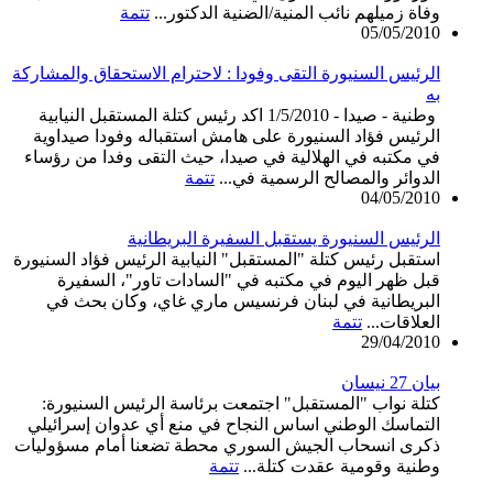
وفاة زميلهم نائب المنية/الضنية الدكتور...
تتمة
05/05/2010
الرئيس السنيورة التقى وفودا : لاحترام الاستحقاق والمشاركة
به
وطنية - صيدا - 1/5/2010 اكد رئيس كتلة المستقبل النيابية
الرئيس فؤاد السنيورة على هامش استقباله وفودا صيداوية
في مكتبه في الهلالية في صيدا، حيث التقى وفدا من رؤساء
الدوائر والمصالح الرسمية في...
تتمة
04/05/2010
الرئيس السنيورة يستقبل السفيرة البريطانية
استقبل رئيس كتلة "المستقبل" النيابية الرئيس فؤاد السنيورة
قبل ظهر اليوم في مكتبه في "السادات تاور"، السفيرة
البريطانية في لبنان فرنسيس ماري غاي، وكان بحث في
العلاقات...
تتمة
29/04/2010
بيان 27 نيسان
كتلة نواب "المستقبل" اجتمعت برئاسة الرئيس السنيورة:
التماسك الوطني اساس النجاح في منع أي عدوان إسرائيلي
ذكرى انسحاب الجيش السوري محطة تضعنا أمام مسؤوليات
وطنية وقومية عقدت كتلة...
تتمة