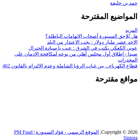
حمد بن خليفة
المواضيع المقترحة
المزيد
هل يُلاحِق السنيورة أصحاب الاتهامات الباطلة؟
الاحد عشر مليار دولار : يجب الاعتذار من البلد
عوني الكعكي يكتب في الشرق : عيب يا سيادة الجنرال
صيدا - إطلاق أول مجلس أهلي من نوعه لمكافحة الإدمان على
المخدرات
قطاع الكهرباء... بين غياب الرؤيا الشاملة وعدم الالتزام بالقانون 462
مواقع مقترحة
Copyright © 2026,
الموقع الرسمي - فؤاد السنيورة | PM Fuad
Siniora