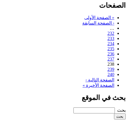
الصفحات
« الصفحة الأولى
‹ الصفحة السابقة
…
232
233
234
235
236
237
238
239
240
الصفحة التالية ›
الصفحة الأخيرة »
بحث في الموقع
‏بحث ‏